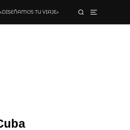
Buscar:
«DISEÑAMOS TU VIAJE»
ALTERNAR LA B
Cuba