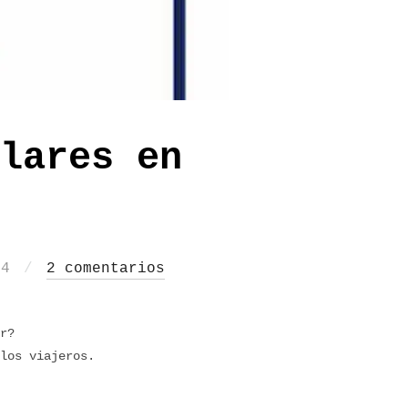
lares en
24
2 comentarios
r?
los viajeros.