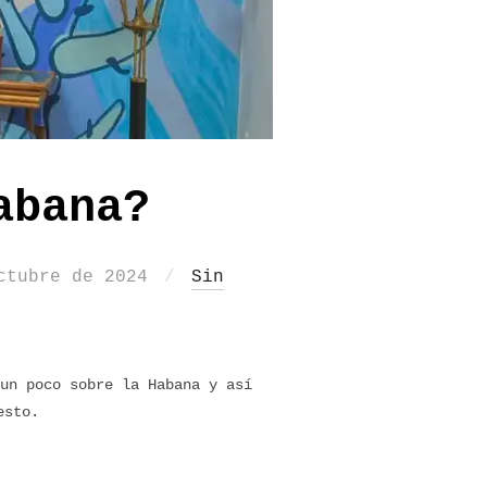
abana?
do
ctubre de 2024
Sin
un poco sobre la Habana y así
esto.