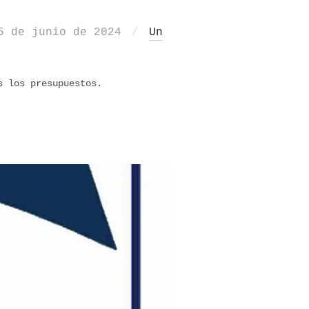
ublicado
5 de junio de 2024
Un
l
s los presupuestos.