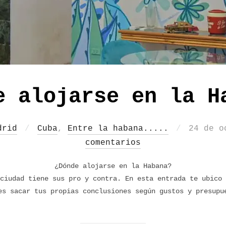
e alojarse en la H
Publica
drid
Cuba
,
Entre la habana.....
24 de o
el
comentarios
¿Dónde alojarse en la Habana?
ciudad tiene sus pro y contra. En esta entrada te ubico 
es sacar tus propias conclusiones según gustos y presupu