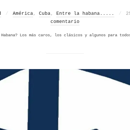
P
d
América
,
Cuba
,
Entre la habana.....
2
e
comentario
 Habana? Los más caros, los clásicos y algunos para todo