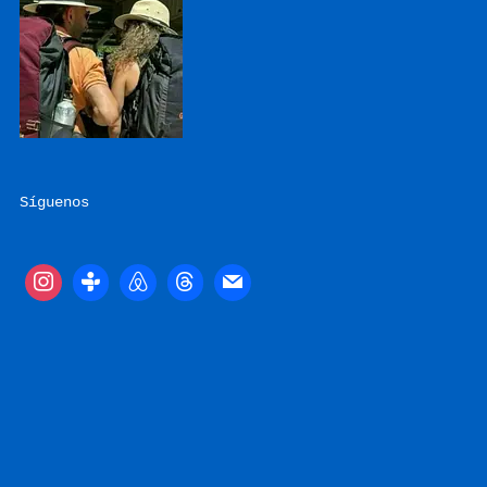
Síguenos