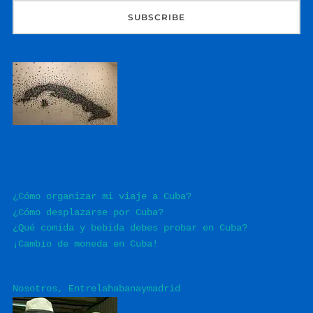
¿Cómo organizar mi viaje a Cuba?
¿Cómo desplazarse por Cuba?
¿Qué comida y bebida debes probar en Cuba?
¡Cambio de moneda en Cuba!
Nosotros, Entrelahabanaymadrid