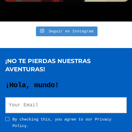
Seguir en Instagram
¡NO TE PIERDAS NUESTRAS
AVENTURAS!
¡Hola, mundo!
By checking this, you agree to our Privacy
Policy.