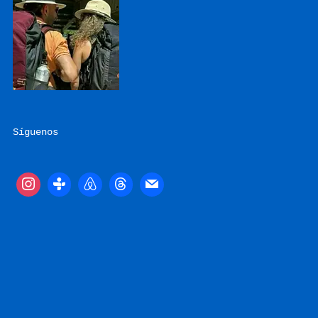
Síguenos