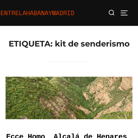
Saltar
Buscar:
ENTRELAHABANAYMADRID
al
ALTE
contenido
ETIQUETA:
kit de senderismo
Ecce Homo, Alcalá de Henares.