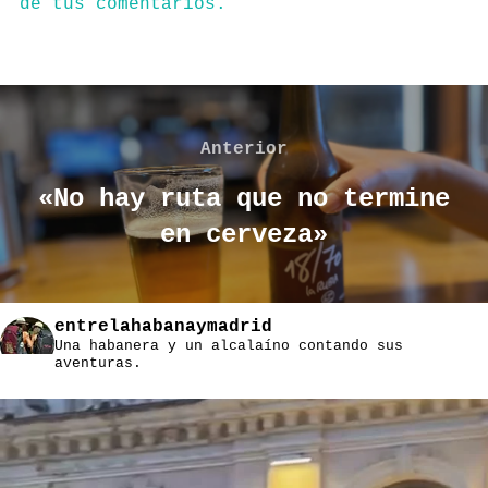
de tus comentarios.
Navegación
de
Anterior
Anterior
entradas
«No hay ruta que no termine
en cerveza»
entrelahabanaymadrid
Una habanera y un alcalaíno contando sus
aventuras.