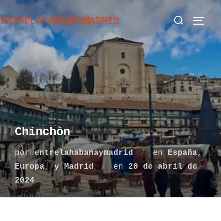
Saltar
Buscar:
ENTRELAHABANAYMADRID
al
ALTE
contenido
Chinchón
por
entrelahabanaymadrid
en
España
,
Publicado
Europa
,
y Madrid
en
20 de abril de
el
2024